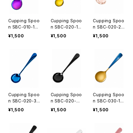
定！SNOW BEA
OW BEANS C
NS COFFEE ロ
OFFEE ロゴ入
ゴ入りオリジナ
りオリジナルス
Cupping Spoo
Cupping Spoo
Cupping Spoo
ルスプーンケー
プーンケースプ
n SBC-010-1
n SBC-020-1
n SBC-020-2
スプレゼント
レゼント
W45mm✕H165
W40mm✕H16
W40mm✕H16
¥1,500
¥1,500
¥1,500
mm 名入れ無料
0mm 名入れ無
0mm 名入れ無
【レインボー】☆
料 【レインボー】
料 【ローズゴー
カッピングスプ
☆カッピングス
ルド】☆カッピン
ーンご購入者様
プーンご購入者
グスプーンご購
限定！SNOW B
様限定！SNOW
入者様限定！SN
EANS COFFEE
BEANS COFFE
OW BEANS C
ロゴ入りオリジ
E ロゴ入りオリ
OFFEE ロゴ入
ナルスプーンケ
ジナルスプーン
りオリジナルス
ースプレゼント
ケースプレゼン
プーンケースプ
Cupping Spoo
Cupping Spoo
Cupping Spoo
ト
レゼント
n SBC-020-3
n SBC-020-4
n SBC-030-1
W40mm✕H16
W40mm✕H16
W43mm✕H160
¥1,500
¥1,500
¥1,500
0mm 名入れ無
0mm 名入れ無
mm 名入れ無料
料 【ブルー】☆カ
料 【ブラック】☆
【ゴールド✕ブル
ッピングスプー
カッピングスプ
ー】☆カッピング
ンご購入者様限
ーンご購入者様
スプーンご購入