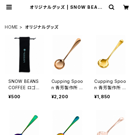
オリジナルグッズ | SNOW BEANS
COFFEE
HOME
オリジナルグッズ
SNOW BEANS
Cupping Spoo
Cupping Spoo
COFFEE ロゴ入
n 青芳製作所 C
n 青芳製作所 C
りオリジナルス
USUAL PROD
USUAL PROD
¥500
¥2,200
¥1,850
プーンケース W
UCT W42mm
UCT W42mm
60mm✕H200
✕H160mm 名
✕H160mm 名
mm
入れ無料 【ピン
入れ無料 【ゴー
クゴールド】☆カ
ルド】☆カッピン
ッピングスプー
グスプーンご購
ンご購入者様限
入者様限定！SN