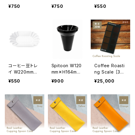
ml W97mm✕H
ml W97mm✕H
H35mm✕D135
¥750
¥750
¥550
60mm SNOW
60mm SNOW
mm【黒マット】
BEANS COFFE
BEANS COFFE
Eロゴ入り ホ
Eロゴ入り ホ
ワイト
ワイト✕黒茶
コーヒー豆トレ
Spitoon W120
Coffee Roasti
イ W220mm✕
mm✕H164mm
ng Scale ［30
H35mm✕D135
【黒】
個限定］
¥550
¥900
¥25,000
mm【白マット】