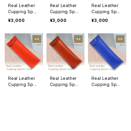
Real Leather
Real Leather
Real Leather
Cupping Spoo
Cupping Spoo
Cupping Spoo
n Case Gray
n Case Yellow
n Case Orang
¥3,000
¥3,000
¥3,000
［SNOWBEAN
［SNOWBEAN
e［SNOWBEAN
S.LABロゴ入り］
S.LABロゴ入り］
S.LABロゴ入り］
Real Leather
Real Leather
Real Leather
Cupping Spoo
Cupping Spoo
Cupping Spoo
n Case Red［S
n Case Red Br
n Case Blue［S
¥3,000
¥3,000
¥3,000
NOWBEANS.L
own［SNOWBE
NOWBEANS.L
ABロゴ入り］
ANS.LABロゴ入
ABロゴ入り］
り］
キーワードから探す