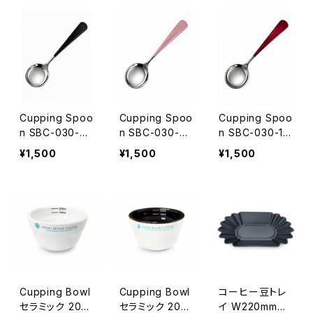
【ゴールド✕レッ
【ゴールド✕グリ
【ブラック】☆カ
ド】☆カッピング
ーン】☆カッピン
ッピングスプー
スプーンご購入
グスプーンご購
ンご購入者様限
者様限定！SNO
入者様限定！SN
定！SNOW BEA
W BEANS COF
OW BEANS C
NS COFFEE ロ
FEE ロゴ入りオ
OFFEE ロゴ入
ゴ入りオリジナ
リジナルスプー
りオリジナルス
ルスプーンケー
ンケースプレゼ
プーンケースプ
スプレゼント
Cupping Spoo
Cupping Spoo
Cupping Spoo
ント
レゼント
n SBC-030-8
n SBC-030-9
n SBC-030-10
W43mm✕H160
W43mm✕H160
W43mm✕H160
¥1,500
¥1,500
¥1,500
mm 名入れ無料
mm 名入れ無料
mm 名入れ無料
【シルバー✕ブラ
【シルバー✕ピン
【シルバー✕レッ
ック】☆カッピン
ク】☆カッピング
ド】☆カッピング
グスプーンご購
スプーンご購入
スプーンご購入
入者様限定！SN
者様限定！SNO
者様限定！SNO
OW BEANS C
W BEANS COF
W BEANS COF
OFFEE ロゴ入
FEE ロゴ入りオ
FEE ロゴ入りオ
りオリジナルス
リジナルスプー
リジナルスプー
プーンケースプ
ンケースプレゼ
ンケースプレゼ
Cupping Bowl
Cupping Bowl
コーヒー豆トレ
レゼント
ント
ント
セラミック 200
セラミック 200
イ W220mm✕