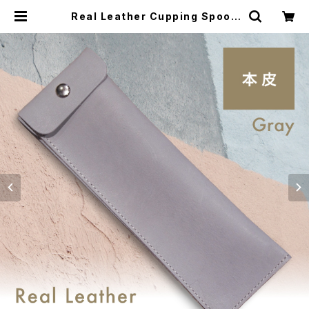
Real Leather Cupping Spoon
Case Gray［SNOWBEANS.LAB
ロゴ入り］ | SNOW BEANS COFF
EE