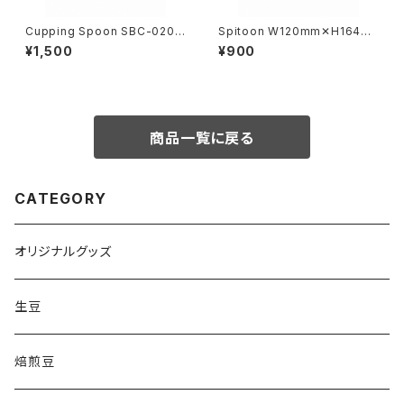
Cupping Spoon SBC-020-
Spitoon W120mm✕H164m
4 W40mm✕H160mm 名入れ
m 【黒】
¥1,500
¥900
無料 【ブラック】☆カッピングス
プーンご購入者様限定！SNOW
BEANS COFFEE ロゴ入りオリ
ジナルスプーンケースプレゼン
ト
商品一覧に戻る
CATEGORY
オリジナルグッズ
生豆
焙煎豆