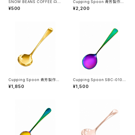
SNOW BEANS COFFEE ロゴ
Cupping Spoon 青芳製作所
入りオリジナルスプーンケース
CUSUAL PRODUCT W42
¥500
¥2,200
W60mm✕H200mm
mm✕H160mm 名入れ無料
【ピンクゴールド】☆カッピングス
プーンご購入者様限定！SNOW
BEANS COFFEE ロゴ入りオリ
ジナルスプーンケースプレゼン
ト
Cupping Spoon 青芳製作所
Cupping Spoon SBC-010-1
CUSUAL PRODUCT W42
W45mm✕H165mm 名入れ無
¥1,850
¥1,500
mm✕H160mm 名入れ無料
料 【レインボー】☆カッピングス
【ゴールド】☆カッピングスプー
プーンご購入者様限定！SNOW
ンご購入者様限定！SNOW BE
BEANS COFFEE ロゴ入りオリ
ANS COFFEE ロゴ入りオリジ
ジナルスプーンケースプレゼン
ナルスプーンケースプレゼント
ト